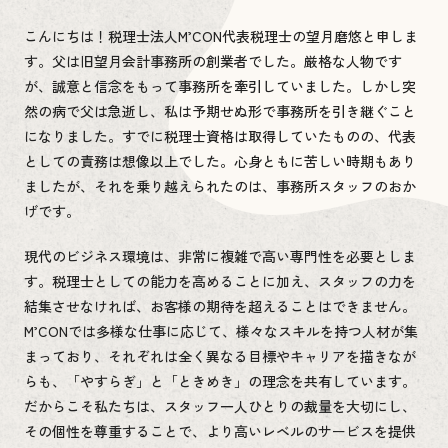
こんにちは！税理士法人M’CON代表税理士の望月磨悠と申しま
す。父は旧望月会計事務所の創業者でした。厳格な人物です
が、誠意と信念をもって事務所を牽引していました。しかし突
然の病で父は急逝し、私は予期せぬ形で事務所を引き継ぐこと
になりました。すでに税理士資格は取得していたものの、代表
としての責務は想像以上でした。心身ともに苦しい時期もあり
ましたが、それを乗り越えられたのは、事務所スタッフのおか
げです。
現代のビジネス環境は、非常に複雑で高い専門性を必要としま
す。税理士としての能力を高めることに加え、スタッフの力を
結集させなければ、お客様の期待を超えることはできません。
M’CONでは多様な仕事に応じて、様々なスキルを持つ人材が集
まっており、それぞれは全く異なる目標やキャリアを描きなが
らも、「やすらぎ」と「ときめき」の理念を共有しています。
だからこそ私たちは、スタッフ一人ひとりの裁量を大切にし、
その個性を尊重することで、より高いレベルのサービスを提供