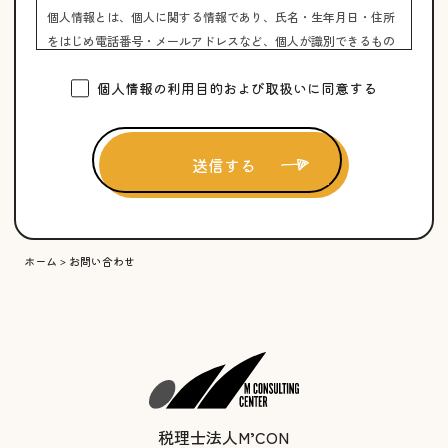
個人情報とは、個人に関する情報であり、氏名・生年月日・住所
をはじめ電話番号・メールアドレスなど、個人が識別できるもの
をいいます。また、組み合わせることによって個人が識別できる
個人情報の利用目的および取扱いに同意する
情報も個人情報として取り扱います。
2.個人情報の利用目的
個人情報をご提供いただく場合は、以下の目的に限定して利用さ
せていだきます。
・お客様からのお問合せ・ご質問への回答
・サービスに関する連絡および通知
・当事務所からの情報提供（広告を含む）
ホーム
お問い合わせ
>
・お客様のご意見やご感想の回答のお願い
3.個人情報の管理について
当事務所は、個人情報の紛失、破壊、改ざん、不正アクセス及び
漏洩等を防止するため、当事務所の責任において必要なセキュリ
ティ対策を実施いたします。また、ご提供いただいた個人情報
は、お客様の事前のご承諾がない限り、利用目的の範囲を超えて
の使用はいたしません。
税理士法人M’CON