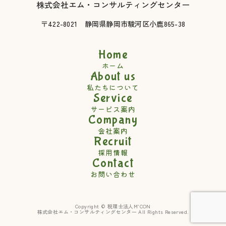
個人情報は、以下のいずれかに該当する場合を除き、いかなる第
株式会社エム・コンサルティングセンター
三者にも開示いたしません。
〒422-8021 静岡県静岡市駿河区小鹿865-38
・裁判所、検察庁及び警察等の権限を持つ機関から個人情報の開
示を求められた場合
Home
・お客様の生命、身体、財産等に対し差し迫った危険があると当
ホーム
事務所が判断した場合
About us
・お客様の事前の同意がある場合
私たちについて
Service
・個人を識別できない「統計データ」として開示する場合
サービス案内
・お客様のご要望により、当事務所の関連企業、提携企業または
Company
協定企業に開示する場合
会社案内
・利用目的の達成に必要な範囲内で、個人情報の取り扱いを第三
Recruit
者に委託する場合
採用情報
Contact
なお、個人情報を委託する場合の委託先は、個人情報保護に関す
お問い合わせ
る関係諸法令に基づいた適切な保護がなされるよう、必要な措置
をとるものとします。
Copyright © 税理士法人M’CON
4．個人情報のご確認・訂正・削除について
株式会社エム・コンサルティングセンター All Rights Reserved.
お客様が、ご本人の個人情報について開示、訂正、追加、削除及